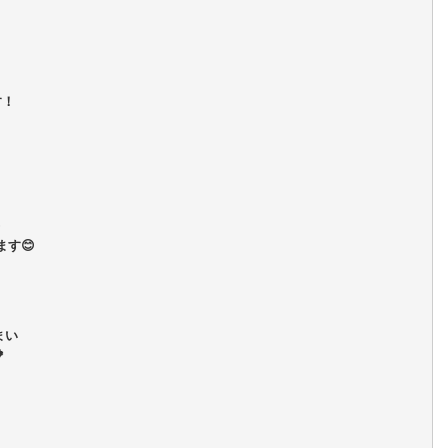
す！
す😊
まい
