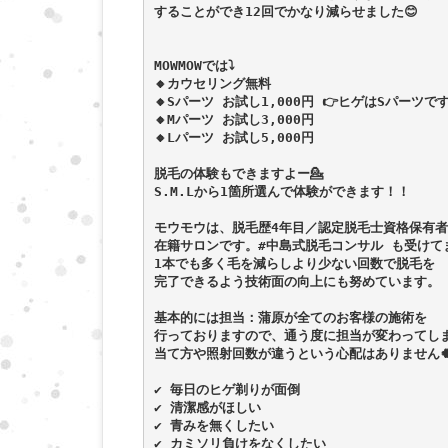
することができ12回でかなり減らせました😊
MOWMOWでは⤵︎ ︎
🔸カウセリング無料
🔸Sパーツ お試し1,000円 👉ヒゲはSパーツで
🔸Mパーツ お試し3,000円
🔸Lパーツ お試し5,000円
脱毛の体験もできますよー💁
S.M.Lから1箇所選んで体験ができます！！
モウモウは、脱毛歴4年目／認定脱毛士資格保有者
在籍サロンです。#中島式脱毛コンサル も受けてま
1本でも多く毛を減らしより少ない回数で脱毛を
完了できるよう技術面の向上にも努めています。
基本的には担当：蒲原が全てのお客様の施術を
行っておりますので、通う度に担当が変わってし
当て方や照射回数が違うという心配はありません
✔︎ 毎日のヒゲ剃りが面倒
✔︎ 清潔感がほしい
✔︎ 青みを無くしたい
✔︎ カミソリ負けをなくしたい