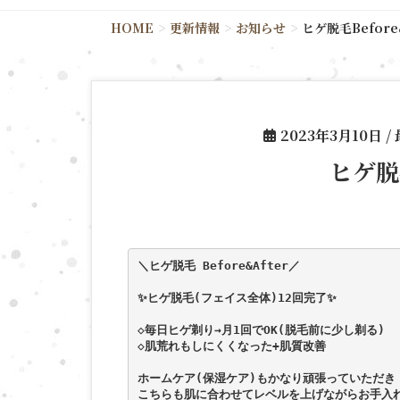
HOME
更新情報
お知らせ
ヒゲ脱毛Before&
2023年3月10日
/
ヒゲ脱
＼ヒゲ脱毛 Before&After／
✨ヒゲ脱毛(フェイス全体)12回完了✨
◇毎日ヒゲ剃り→月1回でOK(脱毛前に少し剃る)
◇肌荒れもしにくくなった+肌質改善
ホームケア(保湿ケア)もかなり頑張っていただき
こちらも肌に合わせてレベルを上げながらお手入