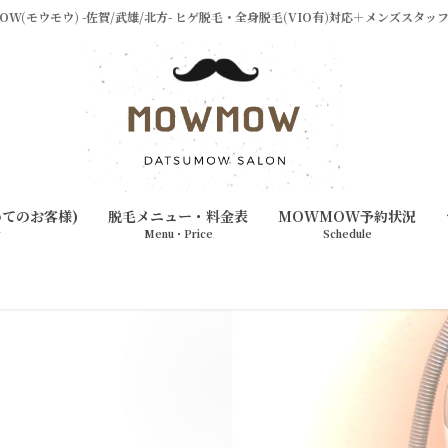
W(モウモウ) -佐賀/武雄/北方- ヒゲ脱毛・全身脱毛(VIO有)対応＋メンズスタ
めてのお客様)
脱毛メニュー・料金表
MOWMOW予約状況
w
Menu・Price
Schedule