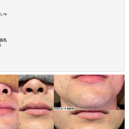
い✨
脱毛 
W