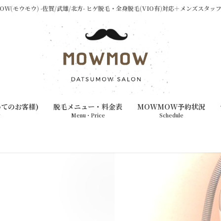
W(モウモウ) -佐賀/武雄/北方- ヒゲ脱毛・全身脱毛(VIO有)対応＋メンズスタ
めてのお客様)
脱毛メニュー・料金表
MOWMOW予約状況
w
Menu・Price
Schedule