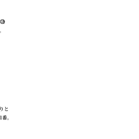

。
りと
1番。