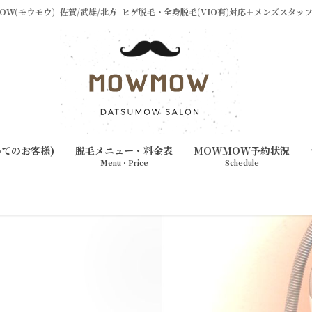
W(モウモウ) -佐賀/武雄/北方- ヒゲ脱毛・全身脱毛(VIO有)対応＋メンズスタ
めてのお客様)
脱毛メニュー・料金表
MOWMOW予約状況
w
Menu・Price
Schedule